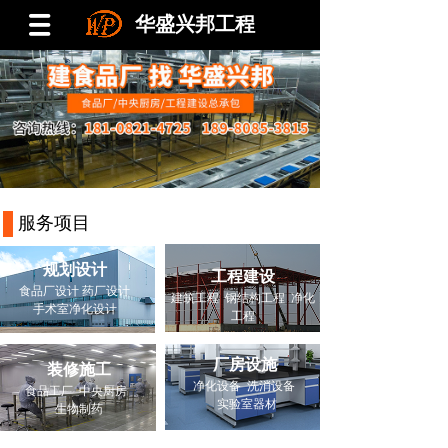
华
盛兴邦工程
服务项目
规划设计
工程建设
食品厂设计 药厂设计
建筑工程 钢结构工程 净化
手术室净化设计
工程
厂房设施
装修施工
净化设备 洗消设备
食品工厂 中央厨房
实验室器材
生物制药